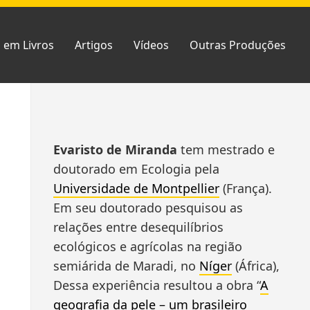
s em Livros
Artigos
Vídeos
Outras Produções
Skip
Evaristo de Miranda
tem mestrado e
to
doutorado em Ecologia pela
footer
Universidade de Montpellier
(França).
Em seu doutorado pesquisou as
relações entre desequilíbrios
ecológicos e agrícolas na região
semiárida de Maradi, no
Níger
(África),
Dessa experiência resultou a obra “
A
geografia da pele – um brasileiro