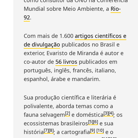
como consultor da ONU na Conferência
Mundial sobre Meio Ambiente, a
Rio-
92
.
Com mais de 1.600
artigos científicos e
de divulgação
publicados no Brasil e
exterior, Evaristo de Miranda é autor e
co-autor de
56 livros
publicados em
português, inglês, francês, italiano,
espanhol, árabe e mandarim.
Sua produção científica e literária é
polivalente, aborda temas como a
[2]
[3]
[4]
fauna selvagem
e doméstica
; os
[5]
[6]
ecossistemas brasileiros
e sua
[7]
[8]
[9]
[10]
história
; a cartografia
e o