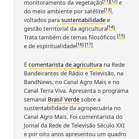
[11]
[12]
monitoramento da vegetação
e
[13]
do meio ambiente por satélite
,
voltados para
sustentabilidade
e
[14]
gestão territorial da agricultura
.
[15]
Trata também de temas filosóficos
[16]
[17]
e de espiritualidade
.
É
comentarista de agricultura
na Rede
Bandeirantes de Rádio e Televisão, na
BandNews, no Canal Agro Mais e no
Canal Terra Viva. Apresenta o programa
semanal
Brasil Verde
sobre a
sustentabilidade da agropecuária no
Canal Agro Mais. Foi comentarista do
Jornal da Rede de Televisão Século XXI
e por oito anos apresentou um quadro